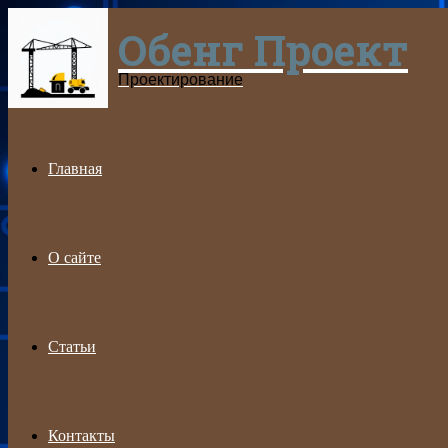
Обенг Проект
Menu
Проектирование
Главная
О сайте
Статьи
Контакты