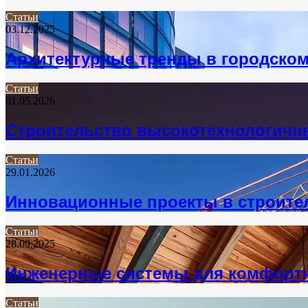
Статьи
03.12.2025
Архитектурные тренды в городском
Статьи
01.05.2026
Строительство высокотехнологичн
Статьи
29.01.2026
Инновационные проекты в строите
Статьи
28.09.2025
Инженерные системы для комфорт
Статьи