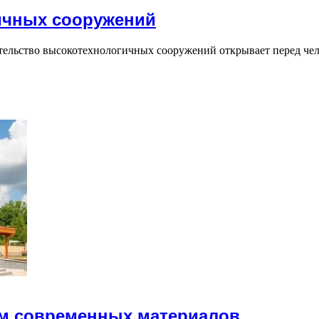
ичных сооружений
ельство высокотехнологичных сооружений открывает перед чел
ем современных материалов