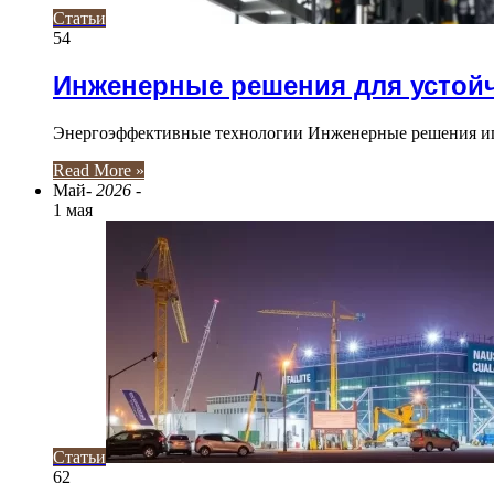
Статьи
54
Инженерные решения для устой
Энергоэффективные технологии Инженерные решения иг
Read More »
Май
- 2026 -
1 мая
Статьи
62